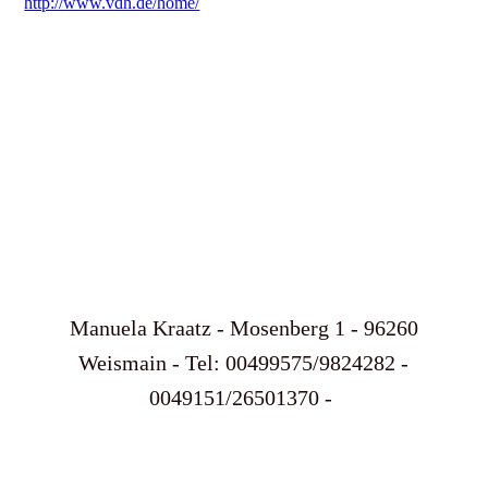
http://www.vdh.de/home/
Manuela Kraatz - Mosenberg 1 - 96260
Weismain - Tel: 00499575/9824282 -
0049151/26501370 -
info@vom-hochjura.de